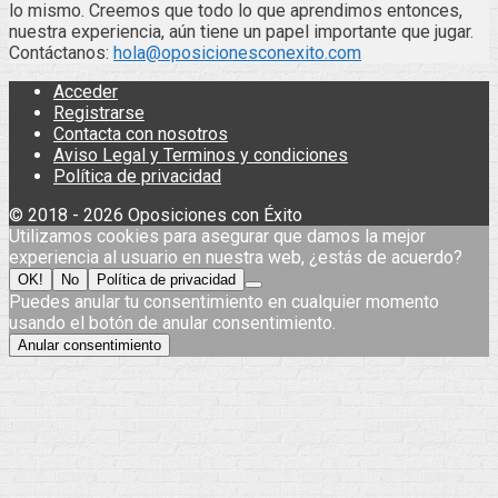
lo mismo. Creemos que todo lo que aprendimos entonces,
nuestra experiencia, aún tiene un papel importante que jugar.
Contáctanos:
hola@oposicionesconexito.com
Acceder
Registrarse
Contacta con nosotros
Aviso Legal y Terminos y condiciones
Política de privacidad
© 2018 - 2026 Oposiciones con Éxito
Utilizamos cookies para asegurar que damos la mejor
experiencia al usuario en nuestra web, ¿estás de acuerdo?
OK!
No
Política de privacidad
Puedes anular tu consentimiento en cualquier momento
usando el botón de anular consentimiento.
Anular consentimiento