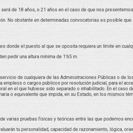
 será de 18 años, o 21 años en el caso de que nos presentemos
ción. No obstante en determinadas convocatorias es posible que s
s donde el puesto al que se oposita requiera un límite en cualq
n pedir una altura mínima de 1’65 m.
servicio de cualquiera de las Administraciones Públicas o de l
ra empleos o cargos públicos por resolución judicial, para el acc
l en el que hubiese sido separado o inhabilitado. En el caso de 
inaria o equivalente que impida, en su Estado, en los mismos tér
de varias pruebas físicas y teóricas entre las que podemos enco
luarán tu personalidad, capacidad de razonamiento, lógica, orie