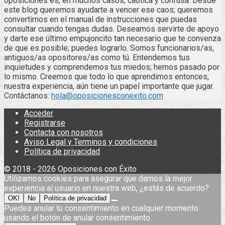
oposiciones es, en muchos casos, caótica y confusa. Desde
este blog queremos ayudarte a vencer ese caos; queremos
convertirnos en el manual de instrucciones que puedas
consultar cuando tengas dudas. Deseamos servirte de apoyo
y darte ese último empujoncito tan necesario que te convenza
de que es posible; puedes lograrlo. Somos funcionarios/as,
antiguos/as opositores/as como tú. Entendemos tus
inquietudes y comprendemos tus miedos; hemos pasado por
lo mismo. Creemos que todo lo que aprendimos entonces,
nuestra experiencia, aún tiene un papel importante que jugar.
Contáctanos:
hola@oposicionesconexito.com
Acceder
Registrarse
Contacta con nosotros
Aviso Legal y Terminos y condiciones
Política de privacidad
© 2018 - 2026 Oposiciones con Éxito
Utilizamos cookies para asegurar que damos la mejor
experiencia al usuario en nuestra web, ¿estás de acuerdo?
OK!
No
Política de privacidad
Puedes anular tu consentimiento en cualquier momento
usando el botón de anular consentimiento.