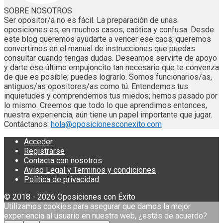
SOBRE NOSOTROS
Ser opositor/a no es fácil. La preparación de unas
oposiciones es, en muchos casos, caótica y confusa. Desde
este blog queremos ayudarte a vencer ese caos; queremos
convertirnos en el manual de instrucciones que puedas
consultar cuando tengas dudas. Deseamos servirte de apoyo
y darte ese último empujoncito tan necesario que te convenza
de que es posible; puedes lograrlo. Somos funcionarios/as,
antiguos/as opositores/as como tú. Entendemos tus
inquietudes y comprendemos tus miedos; hemos pasado por
lo mismo. Creemos que todo lo que aprendimos entonces,
nuestra experiencia, aún tiene un papel importante que jugar.
Contáctanos:
hola@oposicionesconexito.com
Acceder
Registrarse
Contacta con nosotros
Aviso Legal y Terminos y condiciones
Política de privacidad
© 2018 - 2026 Oposiciones con Éxito
Utilizamos cookies para asegurar que damos la mejor
experiencia al usuario en nuestra web, ¿estás de acuerdo?