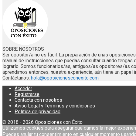
SOBRE NOSOTROS
Ser opositor/a no es fácil. La preparación de unas oposicion
manual de instrucciones que puedas consultar cuando tengas 
lograrlo. Somos funcionarios/as, antiguos/as opositores/as
aprendimos entonces, nuestra experiencia, aún tiene un papel i
Contáctanos:
hola@oposicionesconexito.com
Acceder
Registrarse
Contacta con nosotros
Aviso Legal y Terminos y condiciones
Política de privacidad
© 2018 - 2026 Oposiciones con Éxito
Utilizamos cookies para asegurar que damos la mejor experien
Puedes anular tu consentimiento en cualquier momento usando 