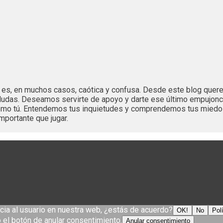
es es, en muchos casos, caótica y confusa. Desde este blog que
dudas. Deseamos servirte de apoyo y darte ese último empujonc
 como tú. Entendemos tus inquietudes y comprendemos tus mied
mportante que jugar.
cia al usuario en nuestra web, ¿estás de acuerdo?
OK!
No
Pol
el botón de anular consentimiento.
Anular consentimiento