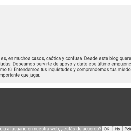
es es, en muchos casos, caótica y confusa. Desde este blog que
dudas. Deseamos servirte de apoyo y darte ese último empujonc
 como tú. Entendemos tus inquietudes y comprendemos tus mied
mportante que jugar.
cia al usuario en nuestra web, ¿estás de acuerdo?
OK!
No
Pol