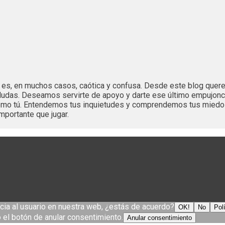
es es, en muchos casos, caótica y confusa. Desde este blog que
dudas. Deseamos servirte de apoyo y darte ese último empujonc
 como tú. Entendemos tus inquietudes y comprendemos tus mied
mportante que jugar.
cia al usuario en nuestra web, ¿estás de acuerdo?
OK!
No
Pol
el botón de anular consentimiento.
Anular consentimiento