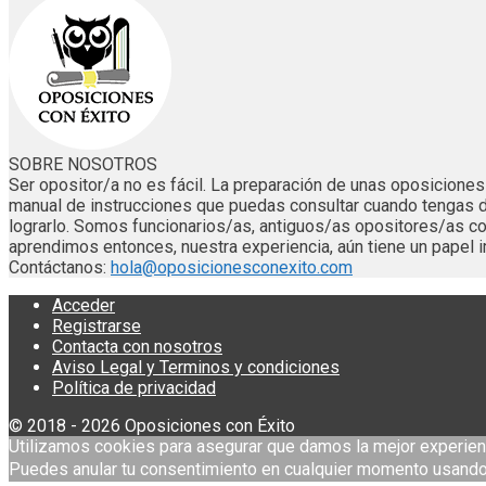
SOBRE NOSOTROS
Ser opositor/a no es fácil. La preparación de unas oposicion
manual de instrucciones que puedas consultar cuando tengas 
lograrlo. Somos funcionarios/as, antiguos/as opositores/as
aprendimos entonces, nuestra experiencia, aún tiene un papel i
Contáctanos:
hola@oposicionesconexito.com
Acceder
Registrarse
Contacta con nosotros
Aviso Legal y Terminos y condiciones
Política de privacidad
© 2018 - 2026 Oposiciones con Éxito
Utilizamos cookies para asegurar que damos la mejor experien
Puedes anular tu consentimiento en cualquier momento usando 