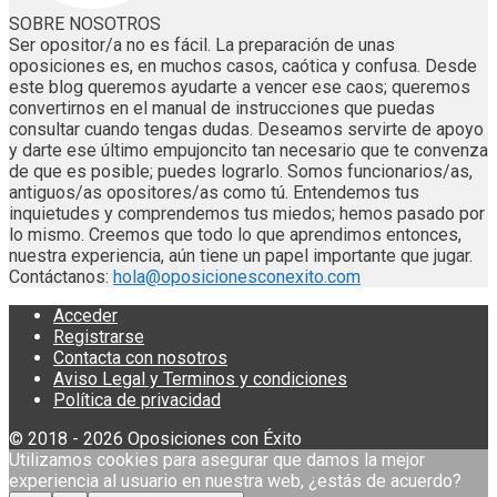
SOBRE NOSOTROS
Ser opositor/a no es fácil. La preparación de unas
oposiciones es, en muchos casos, caótica y confusa. Desde
este blog queremos ayudarte a vencer ese caos; queremos
convertirnos en el manual de instrucciones que puedas
consultar cuando tengas dudas. Deseamos servirte de apoyo
y darte ese último empujoncito tan necesario que te convenza
de que es posible; puedes lograrlo. Somos funcionarios/as,
antiguos/as opositores/as como tú. Entendemos tus
inquietudes y comprendemos tus miedos; hemos pasado por
lo mismo. Creemos que todo lo que aprendimos entonces,
nuestra experiencia, aún tiene un papel importante que jugar.
Contáctanos:
hola@oposicionesconexito.com
Acceder
Registrarse
Contacta con nosotros
Aviso Legal y Terminos y condiciones
Política de privacidad
© 2018 - 2026 Oposiciones con Éxito
Utilizamos cookies para asegurar que damos la mejor
experiencia al usuario en nuestra web, ¿estás de acuerdo?