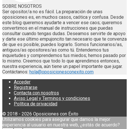
SOBRE NOSOTROS
Ser opositor/a no es fácil. La preparación de unas
oposiciones es, en muchos casos, caótica y confusa. Desde
este blog queremos ayudarte a vencer ese caos; queremos
convertirnos en el manual de instrucciones que puedas
consultar cuando tengas dudas. Deseamos servirte de apoyo
y darte ese último empujoncito tan necesario que te convenza
de que es posible; puedes lograrlo. Somos funcionarios/as,
antiguos/as opositores/as como tú. Entendemos tus
inquietudes y comprendemos tus miedos; hemos pasado por
lo mismo. Creemos que todo lo que aprendimos entonces,
nuestra experiencia, aún tiene un papel importante que jugar.
Contáctanos:
hola@oposicionesconexito.com
Acceder
Registrarse
Contacta con nosotros
Aviso Legal y Terminos y condiciones
Política de privacidad
© 2018 - 2026 Oposiciones con Éxito
Utilizamos cookies para asegurar que damos la mejor
experiencia al usuario en nuestra web, ¿estás de acuerdo?