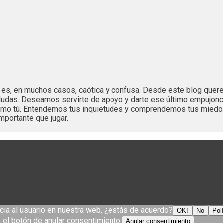
es es, en muchos casos, caótica y confusa. Desde este blog que
dudas. Deseamos servirte de apoyo y darte ese último empujonc
 como tú. Entendemos tus inquietudes y comprendemos tus mied
mportante que jugar.
cia al usuario en nuestra web, ¿estás de acuerdo?
OK!
No
Pol
el botón de anular consentimiento.
Anular consentimiento