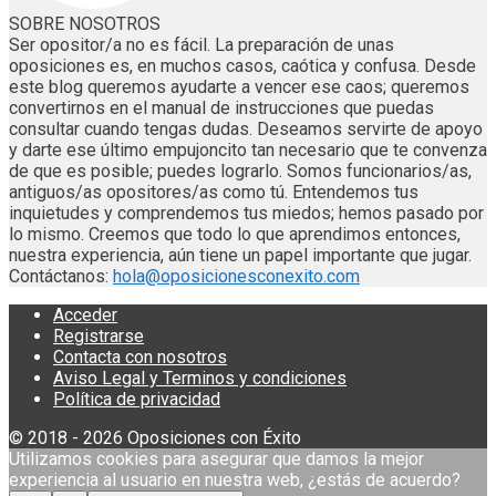
SOBRE NOSOTROS
Ser opositor/a no es fácil. La preparación de unas
oposiciones es, en muchos casos, caótica y confusa. Desde
este blog queremos ayudarte a vencer ese caos; queremos
convertirnos en el manual de instrucciones que puedas
consultar cuando tengas dudas. Deseamos servirte de apoyo
y darte ese último empujoncito tan necesario que te convenza
de que es posible; puedes lograrlo. Somos funcionarios/as,
antiguos/as opositores/as como tú. Entendemos tus
inquietudes y comprendemos tus miedos; hemos pasado por
lo mismo. Creemos que todo lo que aprendimos entonces,
nuestra experiencia, aún tiene un papel importante que jugar.
Contáctanos:
hola@oposicionesconexito.com
Acceder
Registrarse
Contacta con nosotros
Aviso Legal y Terminos y condiciones
Política de privacidad
© 2018 - 2026 Oposiciones con Éxito
Utilizamos cookies para asegurar que damos la mejor
experiencia al usuario en nuestra web, ¿estás de acuerdo?