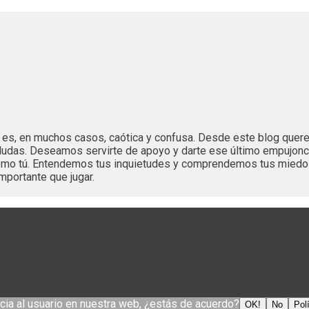
es es, en muchos casos, caótica y confusa. Desde este blog que
dudas. Deseamos servirte de apoyo y darte ese último empujonc
 como tú. Entendemos tus inquietudes y comprendemos tus mied
mportante que jugar.
cia al usuario en nuestra web, ¿estás de acuerdo?
OK!
No
Pol