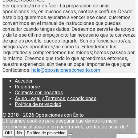
Ser opositor/a no es fácil. La preparación de unas
oposiciones es, en muchos casos, caótica y confusa. Desde
este blog queremos ayudarte a vencer ese caos; queremos
convertirnos en el manual de instrucciones que puedas
consultar cuando tengas dudas. Deseamos servirte de apoyo
y darte ese último empujoncito tan necesario que te convenza
de que es posible; puedes lograrlo. Somos funcionarios/as,
antiguos/as opositores/as como tú. Entendemos tus
inquietudes y comprendemos tus miedos; hemos pasado por
lo mismo. Creemos que todo lo que aprendimos entonces,
nuestra experiencia, aún tiene un papel importante que jugar.
Contáctanos:
hola@oposicionesconexito.com
Acceder
Registrarse
Contacta con nosotros
Aviso Legal y Terminos y condiciones
Política de privacidad
© 2018 - 2026 Oposiciones con Éxito
Utilizamos cookies para asegurar que damos la mejor
experiencia al usuario en nuestra web, ¿estás de acuerdo?
OK!
No
Política de privacidad