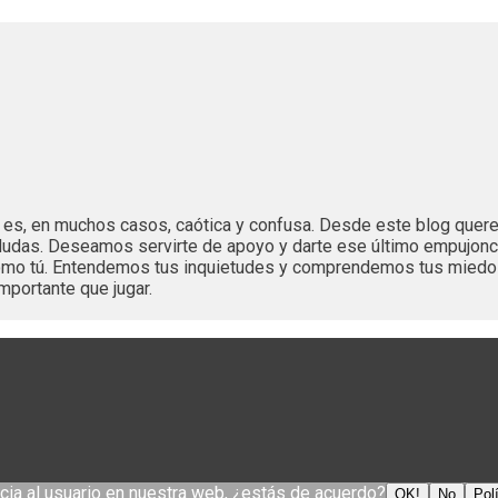
es es, en muchos casos, caótica y confusa. Desde este blog que
dudas. Deseamos servirte de apoyo y darte ese último empujonc
 como tú. Entendemos tus inquietudes y comprendemos tus mied
mportante que jugar.
cia al usuario en nuestra web, ¿estás de acuerdo?
OK!
No
Pol