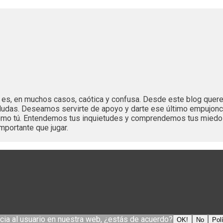
es es, en muchos casos, caótica y confusa. Desde este blog que
dudas. Deseamos servirte de apoyo y darte ese último empujonc
 como tú. Entendemos tus inquietudes y comprendemos tus mied
mportante que jugar.
cia al usuario en nuestra web, ¿estás de acuerdo?
OK!
No
Pol