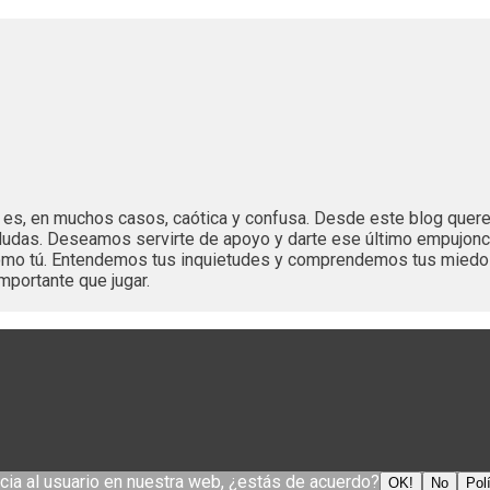
es es, en muchos casos, caótica y confusa. Desde este blog que
dudas. Deseamos servirte de apoyo y darte ese último empujonc
 como tú. Entendemos tus inquietudes y comprendemos tus mied
mportante que jugar.
cia al usuario en nuestra web, ¿estás de acuerdo?
OK!
No
Pol