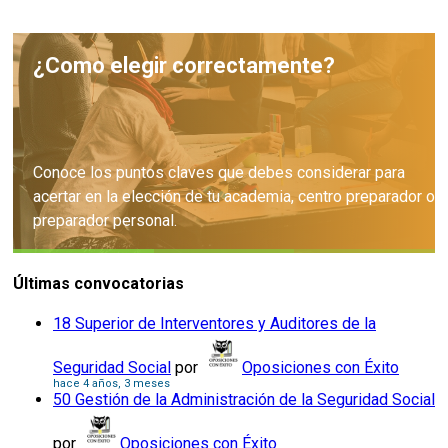
¿Como elegir correctamente?
Conoce los puntos claves que debes considerar para
acertar en la elección de tu academia, centro preparador o
preparador personal.
Últimas convocatorias
Consejos
18 Superior de Interventores y Auditores de la
Seguridad Social
por
Oposiciones con Éxito
hace 4 años, 3 meses
50 Gestión de la Administración de la Seguridad Social
por
Oposiciones con Éxito