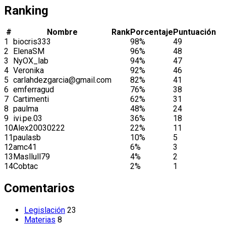
Ranking
#
Nombre
Rank
Porcentaje
Puntuación
1
biocris333
98%
49
2
ElenaSM
96%
48
3
NyOX_lab
94%
47
4
Veronika
92%
46
5
carlahdezgarcia@gmail.com
82%
41
6
emferragud
76%
38
7
Cartimenti
62%
31
8
paulma
48%
24
9
ivi.pe.03
36%
18
10
Alex20030222
22%
11
11
paulasb
10%
5
12
amc41
6%
3
13
Masllull79
4%
2
14
Cobtac
2%
1
Comentarios
Legislación
23
Materias
8