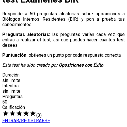
Responde a 50 preguntas aleatorias sobre oposiciones a
Biólogos Internos Residentes (BIR) y pon a prueba tus
conocimientos.
Preguntas aleatorias:
las preguntas varían cada vez que
entras a realizar el test, así que puedes hacer cuantos test
desees.
Puntuación:
obtienes un punto por cada respuesta correcta.
Este test ha sido creado por
Oposiciones con Éxito
Duración
sin limite
Intentos
sin limite
Preguntas
50
Calificación
grade
grade
grade
grade
grade
(3)
ENTRAR/REGISTRARSE