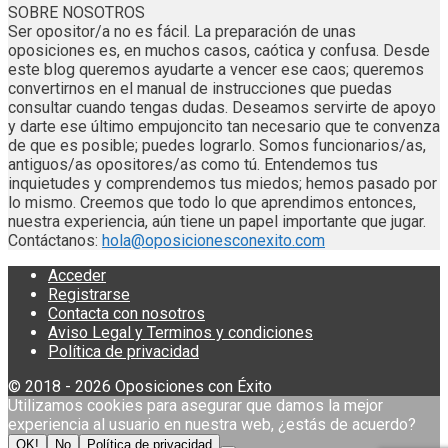
SOBRE NOSOTROS
Ser opositor/a no es fácil. La preparación de unas
oposiciones es, en muchos casos, caótica y confusa. Desde
este blog queremos ayudarte a vencer ese caos; queremos
convertirnos en el manual de instrucciones que puedas
consultar cuando tengas dudas. Deseamos servirte de apoyo
y darte ese último empujoncito tan necesario que te convenza
de que es posible; puedes lograrlo. Somos funcionarios/as,
antiguos/as opositores/as como tú. Entendemos tus
inquietudes y comprendemos tus miedos; hemos pasado por
lo mismo. Creemos que todo lo que aprendimos entonces,
nuestra experiencia, aún tiene un papel importante que jugar.
Contáctanos:
hola@oposicionesconexito.com
Acceder
Registrarse
Contacta con nosotros
Aviso Legal y Terminos y condiciones
Política de privacidad
© 2018 - 2026 Oposiciones con Éxito
Utilizamos cookies para asegurar que damos la mejor
experiencia al usuario en nuestra web, ¿estás de acuerdo?
OK!
No
Política de privacidad