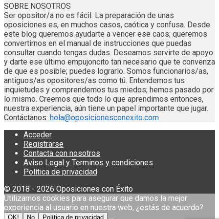
SOBRE NOSOTROS
Ser opositor/a no es fácil. La preparación de unas
oposiciones es, en muchos casos, caótica y confusa. Desde
este blog queremos ayudarte a vencer ese caos; queremos
convertirnos en el manual de instrucciones que puedas
consultar cuando tengas dudas. Deseamos servirte de apoyo
y darte ese último empujoncito tan necesario que te convenza
de que es posible; puedes lograrlo. Somos funcionarios/as,
antiguos/as opositores/as como tú. Entendemos tus
inquietudes y comprendemos tus miedos; hemos pasado por
lo mismo. Creemos que todo lo que aprendimos entonces,
nuestra experiencia, aún tiene un papel importante que jugar.
Contáctanos:
hola@oposicionesconexito.com
Acceder
Registrarse
Contacta con nosotros
Aviso Legal y Terminos y condiciones
Política de privacidad
© 2018 - 2026 Oposiciones con Éxito
Utilizamos cookies para asegurar que damos la mejor
experiencia al usuario en nuestra web, ¿estás de acuerdo?
OK!
No
Política de privacidad