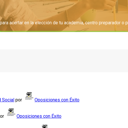
ra acertar en la elección de tu academia, centro preparador o p
d Social
por
Oposiciones con Éxito
or
Oposiciones con Éxito