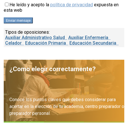
He leído y acepto la
política de privacidad
expuesta en
esta web
Tipos de oposiciones:
Auxiliar Administrativo Salud
Auxiliar Enfermería
Celador
Educación Primaria
Educación Secundaria
¿Como elegir correctamente?
Conoce los puntos claves que debes considerar para
acertar en la elección de tu academia, centro preparador o
preparador personal.