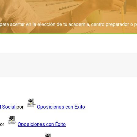
ra acertar en la elección de tu academia, centro preparador o p
d Social
por
Oposiciones con Éxito
or
Oposiciones con Éxito