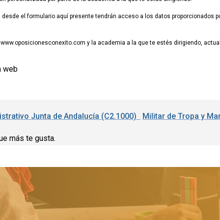
esde el formulario aquí presente tendrán acceso a los datos proporcionados por
www.oposicionesconexito.com y la academia a la que te estés dirigiendo, actuali
a web
nistrativo Junta de Andalucía (C2.1000)
Militar de Tropa y Ma
ue más te gusta.